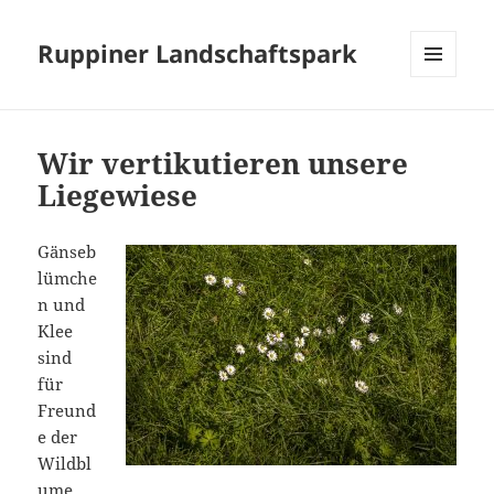
Ruppiner Landschaftspark
MENÜ
UND
WIDGETS
Wir vertikutieren unsere
Liegewiese
Gänseb
lümche
n und
Klee
sind
für
Freund
e der
Wildbl
ume